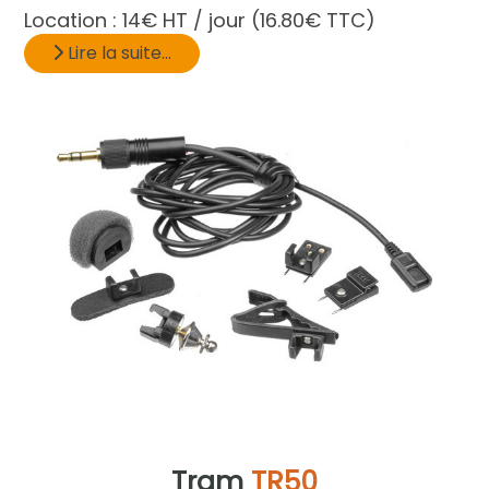
Location :
14€ HT / jour
(16.80€ TTC)
Lire la suite...
Tram
TR50