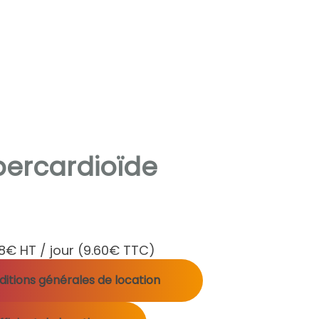
percardioïde
8€ HT / jour
(9.60€ TTC)
itions générales de location