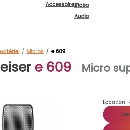
Accessoires
Vidéo
Audio
matériel
Micros
e 609
eiser
e 609
Micro su
Location :
Cond