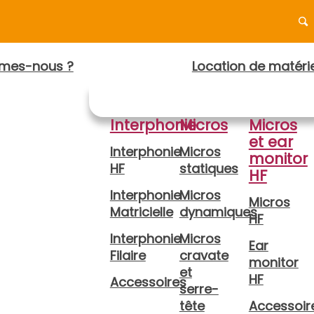
mes-nous ?
Location de matérie
Interphonie
Micros
Micros
et ear
Interphonie
Micros
monitor
HF
statiques
HF
Interphonie
Micros
Micros
Matricielle
dynamiques
HF
Interphonie
Micros
Ear
Filaire
cravate
monitor
et
HF
Accessoires
serre-
tête
Accessoir