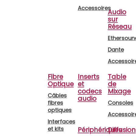
Accessoires
Audio
sur
Réseau
Ethersoun
Dante
Accessoir
Fibre
Inserts
Table
Optique
et
de
codecs
Mixage
Câbles
audio
fibres
Consoles
optiques
Accessoir
Interfaces
et kits
Périphériques
Diffusion