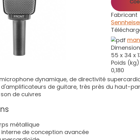
Coef
Fabricant
Sennheise
Téléchar
manu
Dimension
55 x 34 x
Poids (kg)
0,180
 microphone dynamique, de directivité supercardi
d'amplificateurs de guitare, très près du haut-parle
e son de cuivres
ons
rps métallique
 interne de conception avancée
 supercardioïde