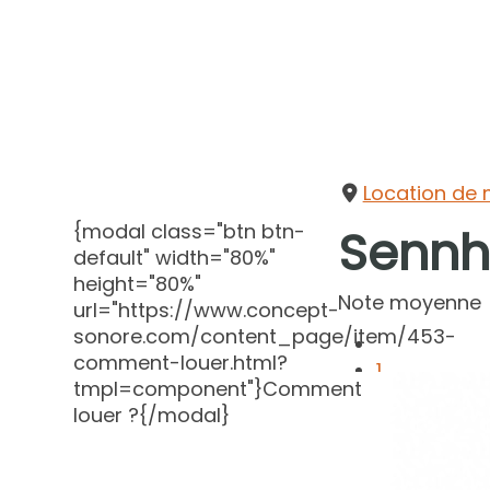
Location de 
{modal class="btn btn-
Sennh
default" width="80%"
height="80%"
Note moyenne
url="https://www.concept-
sonore.com/content_page/item/453-
comment-louer.html?
1
tmpl=component"}Comment
2
louer ?{/modal}
3
4
5